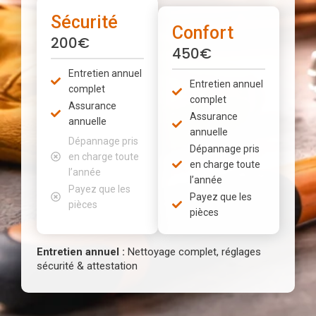
Sécurité
Confort
200€
450€
Entretien annuel
Entretien annuel
complet
complet
Assurance
Assurance
annuelle
annuelle
Dépannage pris
Dépannage pris
en charge toute
en charge toute
l’année
l’année
Payez que les
Payez que les
pièces
pièces
Entretien annuel :
Nettoyage complet, réglages
sécurité & attestation