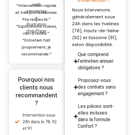
d’intervention ?
“
Intervention rapide
Nous intervenons
et très professionnel.
généralement sous
Prix respecté.
”
24h dans les Yvelines
“
Explications claires,
(78), Hauts-de-Seine
rien à redire.
”
(92) et Essonne (91),
“
Entretien fait
selon disponibilité.
proprement, je
recommande.
”
Que comprend
l’entretien annuel
obligatoire ?
Pourquoi nos
Proposez-vous
clients nous
des contrats sans
engagement ?
recommandent
?
Les pièces sont-
elles incluses
Intervention sous
dans la formule
24h dans le 78, 92
Confort ?
et 91